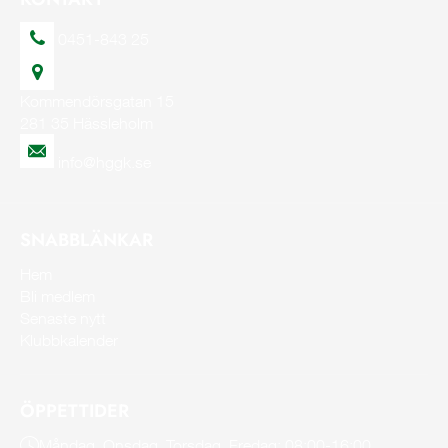
0451-843 25
Kommendörsgatan 15
281 35 Hässleholm
info@hggk.se
SNABBLÄNKAR
Hem
Bli medlem
Senaste nytt
Klubbkalender
ÖPPETTIDER
Måndag, Onsdag, Torsdag, Fredag: 08:00-16:00