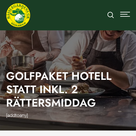
GOLFPAKET HOTELL
STATT INKL. 2
RÄTTERSMIDDAG
[addtoany]