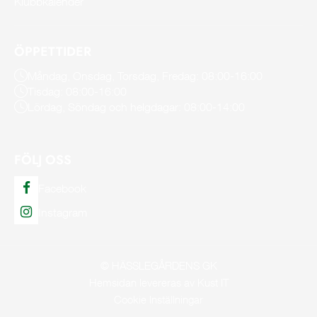
Klubbkalender
ÖPPETTIDER
Måndag, Onsdag, Torsdag, Fredag: 08:00-16:00
Tisdag: 08:00-16:00
Lördag, Söndag och helgdagar: 08:00-14:00
FÖLJ OSS
Facebook
Instagram
© HÄSSLEGÅRDENS GK
Hemsidan levereras av Kust IT
Cookie Inställningar