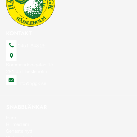
KONTAKT
0451-843 25
Kommendörsgatan 15
281 35 Hässleholm
info@hggk.se
SNABBLÄNKAR
Hem
Bli medlem
Senaste nytt