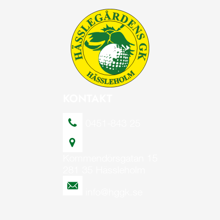
KONTAKT
0451-843 25
Kommendörsgatan 15
281 35 Hässleholm
info@hggk.se