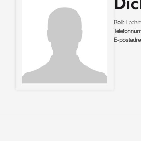
Dic
Roll:
Ledam
Telefonnu
E-postadr