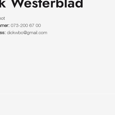
k Westerblad
ot
mmer:
073-200 67 00
ess:
dickwbo@gmail.com