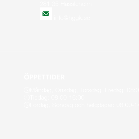
281 35 Hässleholm
info@hggk.se
ÖPPETTIDER
Måndag, Onsdag, Torsdag, Fredag: 08:
Tisdag: 08:00-16:00
Lördag, Söndag och helgdagar: 08:00-1