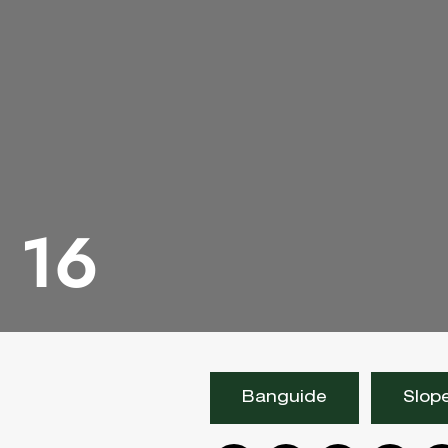
16
Banguide
Slope