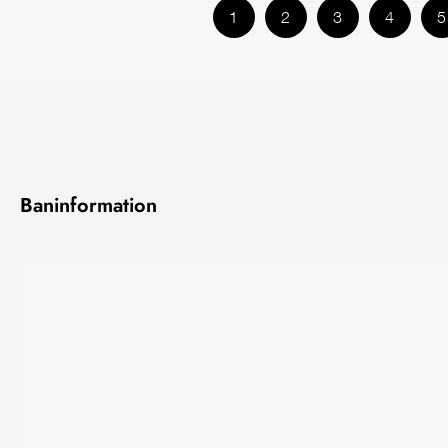
1
2
3
4
5
Baninformation