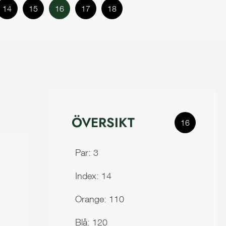
14
15
16
17
18
ÖVERSIKT
16
Par: 3
Index: 14
Orange: 110
Blå: 120